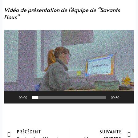
Vidéo de présentation de l’équipe de “Savants
Flous”
Video
Player
00:00
00:50
PRÉCÉDENT
SUIVANTE
Prev
Ne