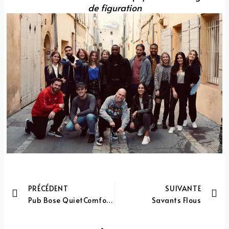
de figuration
PRÉCÉDENT
SUIVANTE
Prev
Ne
Pub Bose QuietComfort II
Savants Flous